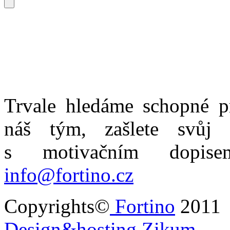
Trvale hledáme schopné pr
náš tým, zašlete svůj s
s motivačním dopise
info@fortino.cz
Copyrights©
Fortino
201
Design&hosting Zikum