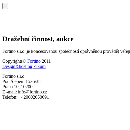
Dražební činnost, aukce
Fortino s.r.o. je koncesovanou společností oprávněnou provádět veře
Copyrights©
Fortino
2011
Design&hosting Zikum
Fortino s.r.o.
Pod Štěpem 1536/35
Praha 10, 10200
E -mail: info@fortino.cz
Telefon: +420602650691