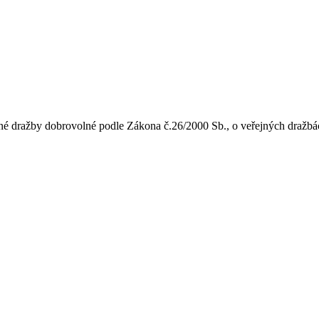
jné dražby dobrovolné podle Zákona č.26/2000 Sb., o veřejných dražbá